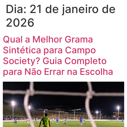
Dia:
21 de janeiro de
2026
Qual a Melhor Grama
Sintética para Campo
Society? Guia Completo
para Não Errar na Escolha